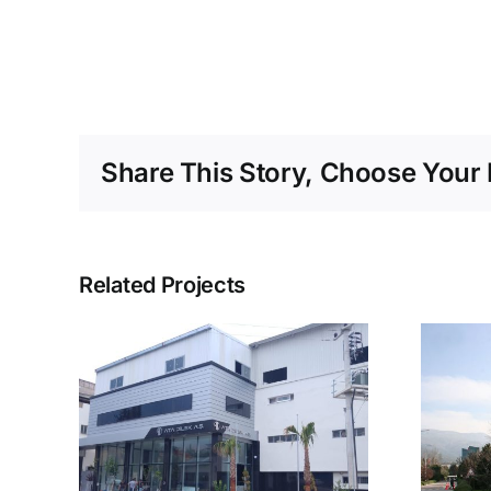
Share This Story, Choose Your 
Related Projects
Ş.
Vestel Ar-GE Binası