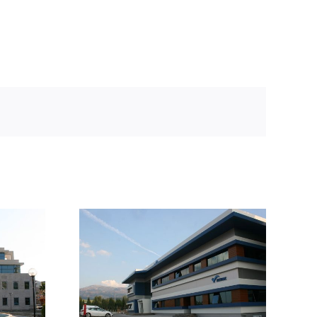
mbalaj
Ata Dilek A.Ş.