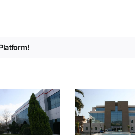
Platform!
Söke Belediyesi
Fitbak A