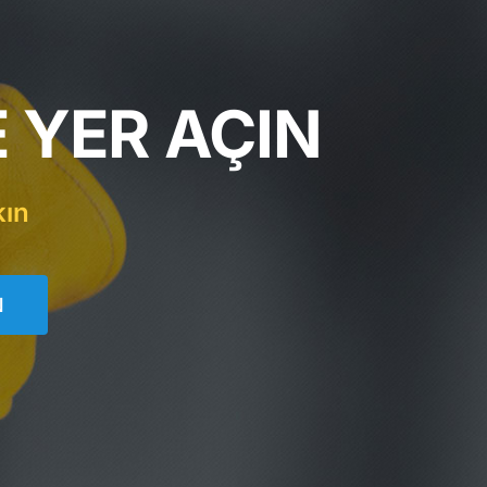
 YER AÇIN
kın
N